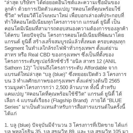
“ล่าสุด บริษัทฯ ได้ต่อยอดอินไซต์และความเชื่อมั่นของ
ลูกค้า ด้วยการเปิดตัว
แคมเปญ “
#คอนโดที่คุณพร้อมใช้
ชีวิต”
พร้อมวิดีโอโฆษณาใหม่ เพื่อบอกเล่าองค์ประกอบที่
ทำให้คอนโดมิเนียมทุกโครงการจาก แกรนด์ ยูนิตี้ เป็น
คอนโดมิเนียมที่สามารถตอบสนองความต้องการของลูกค้า
ได้ครบ โดยปัจจุบัน โครงการคอนโดมิเนียมที่พัฒนาโดย
แกรนด์ ยูนิตี้ สร้างเสร็จสมบูรณ์แล้วทั้งหมด ครอบคลุมทุก
Segment ในทำเลใกล้รถไฟฟ้าทั่วกรุงเทพฯ ตั้งแต่ย่าน
สาทร หรือ Real CBD ของกรุงเทพฯ ซึ่งเป็นที่ตั้งของ
โครงการระดับซูเปอร์ลักซ์ชัวรี “อนิล สาทร 12 (ANIL
Sathorn 12)” ไปจนถึงโครงการระดับ Affordable จาก
แบรนด์ใหม่ล่าสุด “บลู (blue)” ซึ่งทยอยเปิดตัว 3 โครงการ
บน 3 ทำเลศักยภาพของกรุงเทพฯ ตั้งแต่ช่วงต้นปี 2565
รวมมูลค่าโครงการกว่า 2,500 ล้านบาท ทั้งนี้ สำหรับ
แคมเปญ “#คอนโดที่คุณพร้อมใช้ชีวิต” แกรนด์ ยูนิตี้ ได้
เลือก 4 แบรนด์เรือธง (Flagship Brand) ภายใต้ “BLUE
Series” มาเป็นตัวแทนสำหรับการสื่อสารแบรนด์ในครั้งนี้
ได้แก่
1. บลู
(
blue)
ปัจจุบันมีจำนวน 3 โครงการที่เปิดขาย ได้แก่
บลู พหลโยธิน 35
,
บลู สุขุมวิท 89
,
และ บลู สุขุมวิท 105 มา