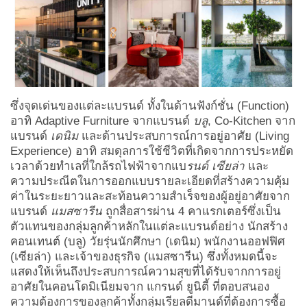
ซึ่งจุดเด่นของแต่ละแบรนด์ ทั้งใน
ด้านฟังก์ชั่น (
Function)
อาทิ Adaptive Furniture
จากแบรนด์
บลู
,
Co-Kitchen จาก
แบรนด์
เดนิม
และ
ด้านประสบการณ์การอยู่อาศัย (
Living
Experience)
อาทิ สมดุลการใช้ชีวิตที่เกิดจากการประหยัด
เวลาด้วยทำเลที่ใกล้รถไฟฟ้าจากแบ
รนด์ เซียล่า
และ
ความประณีตในการออกแบบรายละเอียดที่สร้างความคุ้ม
ค่าในระยะยาวและสะท้อนความสำเร็จของผู้อยู่อาศัยจาก
แบรนด์
แมสซารีน
ถูกสื่อสารผ่าน 4 คาแรกเตอร์ซึ่งเป็น
ตัวแทนของกลุ่มลูกค้าหลักในแต่ละแบรนด์อย่าง นักสร้าง
คอนเทนต์ (บลู) วัยรุ่นนักศึกษา (เดนิม) พนักงานออฟฟิศ
(เซียล่า) และเจ้าของธุรกิจ (แมสซารีน) ซึ่งทั้งหมดนี้จะ
แสดงให้เห็นถึงประสบการณ์ความสุขที่ได้รับจากการอยู่
อาศัยในคอนโดมิเนียมจาก แกรนด์ ยูนิตี้ ที่ตอบสนอง
ความต้องการของลูกค้าทั้งกลุ่มเรียลดีมานด์ที่ต้องการซื้อ